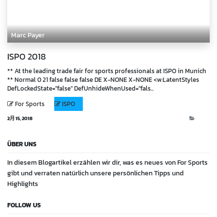
Marc Payer
ISPO 2018
** At the leading trade fair for sports professionals at ISPO in Munich
** Normal 0 21 false false false DE X-NONE X-NONE <w:LatentStyles
DefLockedState="false" DefUnhideWhenUsed="fals...
For Sports
ISPO
2月 15, 2018
Blog
ÜBER UNS
In diesem Blogartikel erzählen wir dir, was es neues von For Sports
gibt und verraten natürlich unsere persönlichen Tipps und
Highlights
FOLLOW US