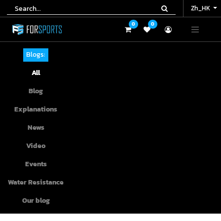
Zh_HK
Zh_HK
0
0
0
0
Blogs:
All
Blog
Explanations
News
Video
Events
Water Resistance
Our blog