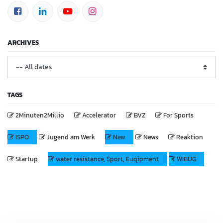
ARCHIVES
TAGS
2Minuten2Millio
Accelerator
BVZ
For Sports
ISPO
Jugend am Werk
New
News
Reaktion
Startup
water resistance, Sport, Euqipment
WIBUG