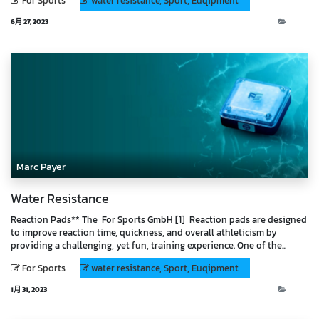
For Sports
water resistance, Sport, Euqipment
6月 27, 2023
Blog
Marc Payer
Water Resistance
Reaction Pads** The For Sports GmbH [1] Reaction pads are designed
to improve reaction time, quickness, and overall athleticism by
providing a challenging, yet fun, training experience. One of the...
For Sports
water resistance, Sport, Euqipment
1月 31, 2023
Blog