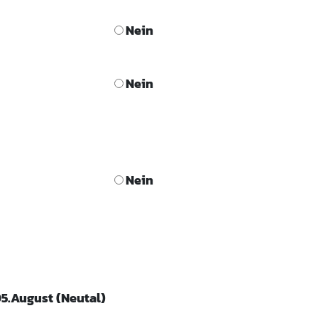
Nein
Nein
Nein
05.August (Neutal)