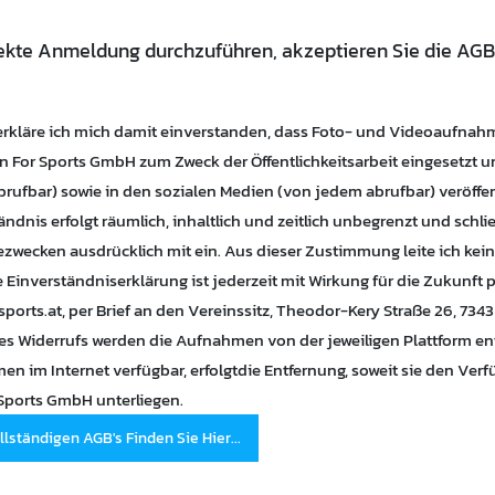
ekte Anmeldung durchzuführen, akzeptieren Sie die AG
erkläre ich mich damit einverstanden, dass Foto- und Videoaufnah
n For Sports GmbH zum Zweck der Öffentlichkeitsarbeit eingesetzt un
rufbar) sowie in den sozialen Medien (von jedem abrufbar) veröffen
ändnis erfolgt räumlich, inhaltlich und zeitlich unbegrenzt und schli
zwecken ausdrücklich mit ein. Aus dieser Zustimmung leite ich keine
e Einverständniserklärung ist jederzeit mit Wirkung für die Zukunft 
sports.at
, per Brief an den Vereinssitz, Theodor-Kery Straße 26, 7343
nes Widerrufs werden die Aufnahmen von der jeweiligen Plattform ent
n im Internet verfügbar, erfolgtdie Entfernung, soweit sie den Ve
Sports GmbH unterliegen.
llständigen AGB's Finden Sie Hier...