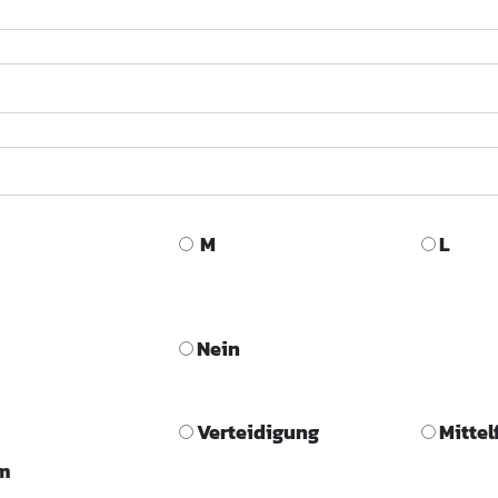
M
L
Nein
Verteidigung
Mittel
rm