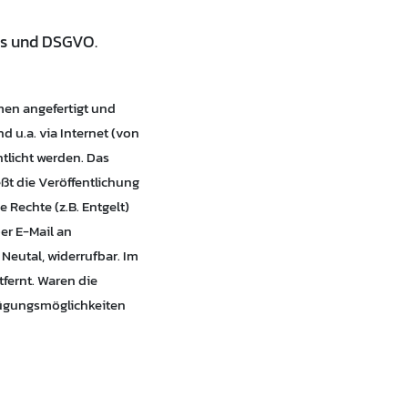
Bs und DSGVO.
men angefertigt und
d u.a. via Internet (von
tlicht werden. Das
eßt die Veröffentlichung
 Rechte (z.B. Entgelt)
per E-Mail an
 Neutal, widerrufbar. Im
fernt. Waren die
rfügungsmöglichkeiten