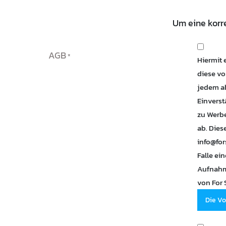
Um eine korr
AGB
Hiermit 
diese vo
jedem ab
Einverst
zu Werbe
ab. Dies
info@for
Falle ei
Aufnahme
von For 
Die Vo