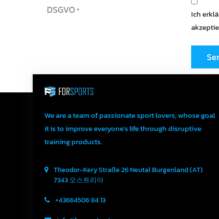
DSGVO
Ich erkl
akzeptie
Se
We are a team of passionate sport lovers, whose goal
it is to improve everyone's life through disruptive
training products.
Theodor-Kery Straße 26
Neutal
Burgenland (AT)
7343
오스트리아
+43664506 84 13