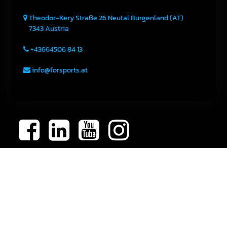
Theodor-Kery Straße 26
Neutal
Burgenland (AT)
7343
Austria
+43664506 84 13
info@forsports.at
Kontakt
AGB
Datenschutz
Impressum
Sei der Erste, der informiert wird