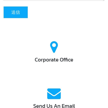
送信
For Sports GmbH
Theodor-Kery Straße 26, , Neutal, Burgenland, 7343, オース
トリア
Corporate Office
Google Maps
Request A Call
We're Standing By!
info@forsports.at
Email:
Send Us An Email