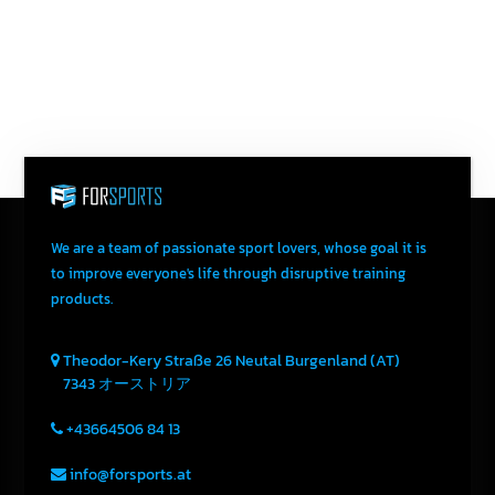
Send An Email
We are a team of passionate sport lovers, whose goal it is
to improve everyone's life through disruptive training
products.
Theodor-Kery Straße 26
Neutal
Burgenland (AT)
7343
オーストリア
+43664506 84 13
info@forsports.at