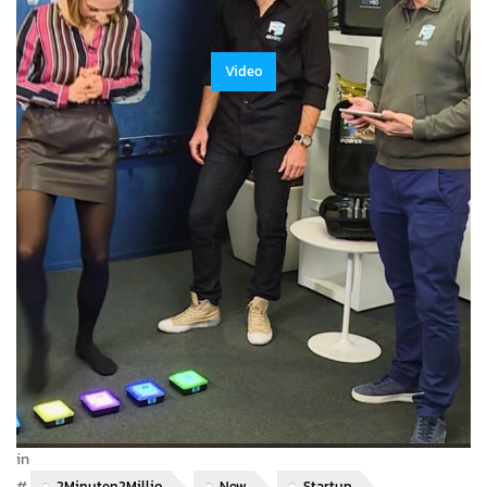
Video
in
Video
#
2Minuten2Millio
New
Startup