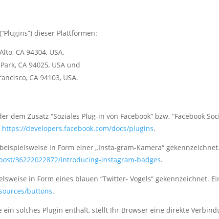
“Plugins”) dieser Plattformen:
 Alto, CA 94304, USA,
 Park, CA 94025, USA und
Francisco, CA 94103, USA.
er dem Zusatz “Soziales Plug-in von Facebook” bzw. “Facebook Soci
:
https://developers.facebook.com/docs/plugins
.
beispielsweise in Form einer „Insta-gram-Kamera“ gekennzeichnet
/post/36222022872/introducing-instagram-badges
.
ielsweise in Form eines blauen “Twitter- Vogels” gekennzeichnet. E
esources/buttons
.
e ein solches Plugin enthält, stellt Ihr Browser eine direkte Verbi