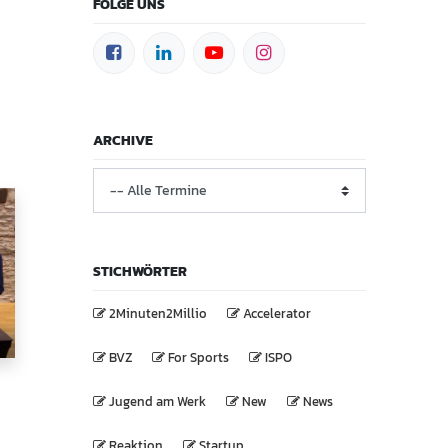
FOLGE UNS
ts
ARCHIVE
STICHWÖRTER
2Minuten2Millio
Accelerator
BVZ
For Sports
ISPO
Jugend am Werk
New
News
Reaktion
Startup