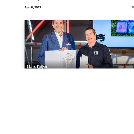
Apr. 11, 2023
Marc Payer
Born Global Champion 2021
Kürzlich wurde die For Sports GmbH aus Neutal von WKÖ-
Präsident Harald Mahrer als „Born Global Champion“
ausgezeichnet. …...
Okt. 4, 2021