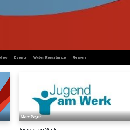
ideo
Events
Water Resistance
Reisen
Marc Payer
Jugend am Werk