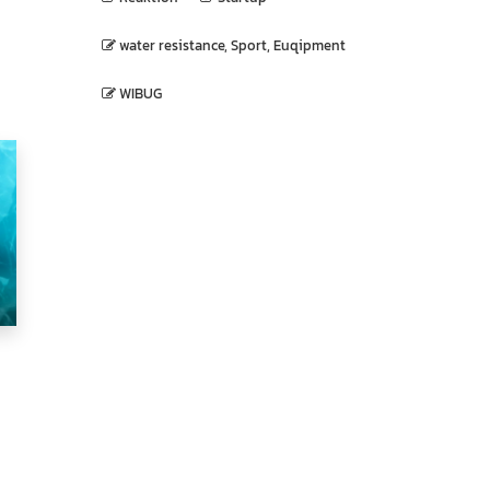
water resistance, Sport, Euqipment
WIBUG
og