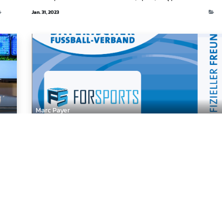
Blog
Jan. 31, 2023
Bl
Marc Payer
Kooperation- Bayrischer Fussballverband
Der Bayerischer Fussball-Verband Werbefilm mit den Reaction
Pads für die Trainer Fortbildungskampagne
https://youtu.be/yHgDsmyVhsA [1] … [1]
https://youtu.be/yHgDsmyVhsA...
News
Juni 8, 2021
Ne