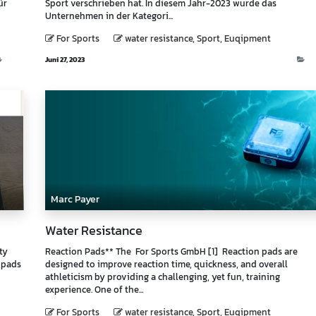
ür
Sport verschrieben hat. In diesem Jahr-2023 wurde das
Unternehmen in der Kategori...
For Sports
water resistance, Sport, Euqipment
Blog
Juni 27, 2023
Bl
Marc Payer
Water Resistance
ty
Reaction Pads** The For Sports GmbH [1] Reaction pads are
 pads
designed to improve reaction time, quickness, and overall
athleticism by providing a challenging, yet fun, training
experience. One of the...
For Sports
water resistance, Sport, Euqipment