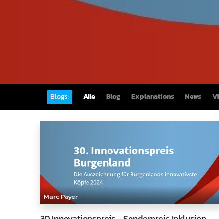
Blogs:
Alle
Blog
Explanations
News
V
Marc Payer
30.Innovationspreis - Sonderpreis Inklusion