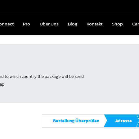
onnect
Connect
Pro
Pro
Über Uns
Über Uns
Blog
Blog
Kontakt
Kontakt
Shop
Shop
Ca
C
nd to which country the package will be send.
tep
Bestellung Überprüfen
Adresse