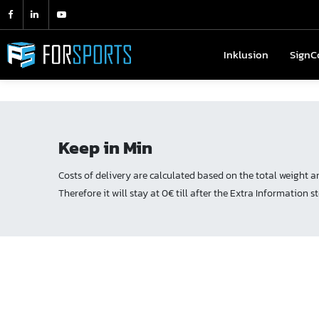
Inklusion
Inklusion
SignC
Sign
Keep in Min
Costs of delivery are calculated based on the total weight a
Therefore it will stay at 0€ till after the Extra Information s