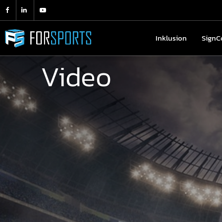
Inklusion
Inklusion
SignC
Sign
Video