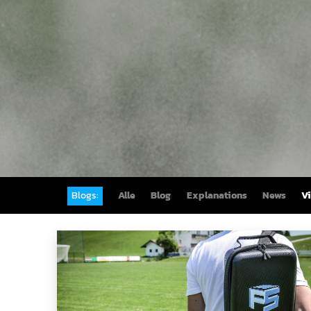
Blogs:
Alle
Blog
Explanations
News
V