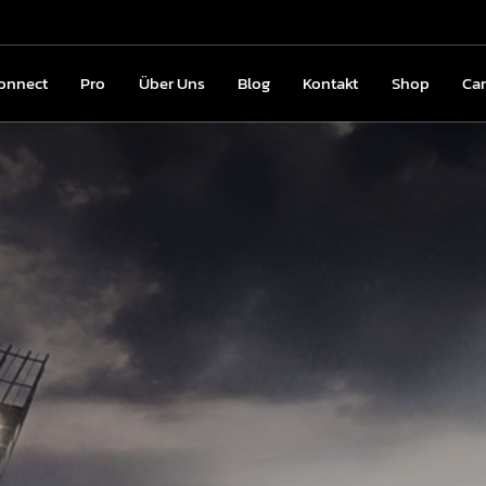
onnect
Connect
Pro
Pro
Über Uns
Über Uns
Blog
Blog
Kontakt
Kontakt
Shop
Shop
Ca
C