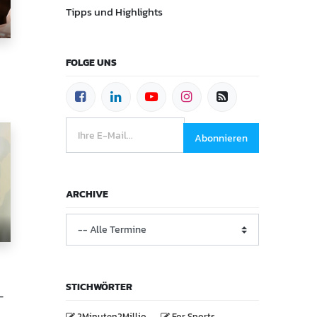
Tipps und Highlights
FOLGE UNS
Abonnieren
ARCHIVE
STICHWÖRTER
-
2Minuten2Millio
For Sports