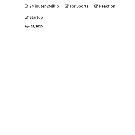
2Minuten2Millio
For Sports
Reaktion
Startup
Apr. 29, 2020
Wir sind ein Team leidenschaftlicher Sportliebhaber,
deren Ziel es ist, das Leben durch Top-
Trainingsprodukte zu verbessern.
Theodor-Kery Straße 26
Neutal
Burgenland (AT)
7343
Österreich