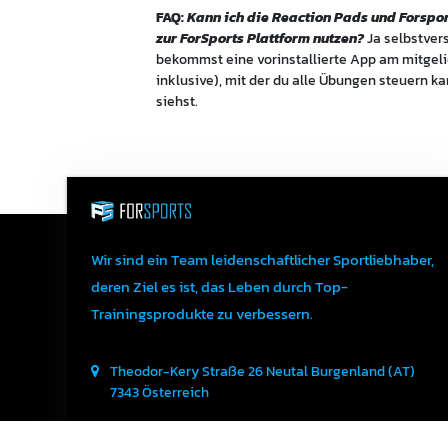
FAQ:
Kann ich die Reaction Pads und Forspo
zur ForSports Plattform nutzen?
Ja selbstver
bekommst eine vorinstallierte App am mitgelie
inklusive), mit der du alle Übungen steuern k
siehst.
Wir sind ein Team leidenschaftlicher Sportliebhaber,
deren Ziel es ist, das Leben durch Top-
Trainingsprodukte zu verbessern.
Theodor-Kery Straße 26
Neutal
Burgenland (AT)
7343
Österreich
+43664506 84 13