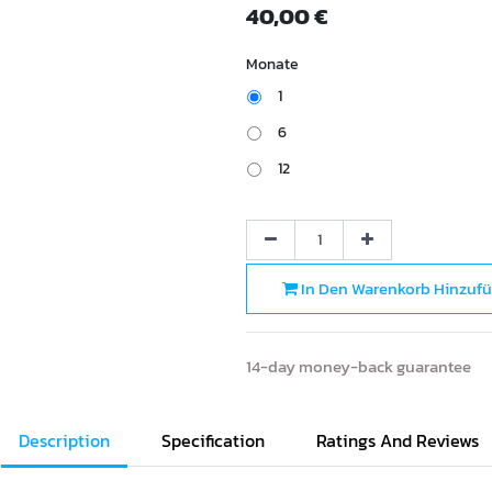
40,00
€
Monate
1
+
33,33
€
6
+
180,00
€
12
+
350,00
€
In Den Warenkorb Hinzuf
14-day money-back guarantee
Description
Specification
Ratings And Reviews